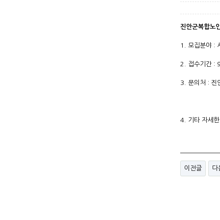
진안군복합노인
1. 모집분야 :
2. 접수기간 : 
3. 문의처 : 
(문의 : 0
4. 기타 자세
이전글
다