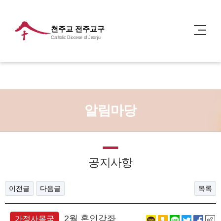
천주교 전주교구
Catholic Diocese of Jeonju
알림마당
공지사항
이전글
다음글
목록
2월 혼인강좌
가정사목국