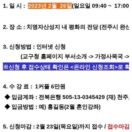
1. 일 시 :
2023년 2
월 26
일
(일요일 09:40 ~ 17:00
2.
장
소
: 치명자산성지 내 평화의 전당
(
전주시 완산
3.
신청방법
:
인터넷 신청
(
교구청 홈페이지 부서소개
->
가정사목국
->
※신청 후 접수상태 확인은 <온라인 신청조회>로 확
4.
수 강 료
: 1
커플
6만원
◆
입금계좌
:
전북은행
505-13-0345429 (
재
)
천주
◆
입금방법
:
예
)
홍길동
(2월
혼인강좌
)
5.
신청마감
: 2
월 23
일
(목
요일
)
까지 접수 /
접수마감