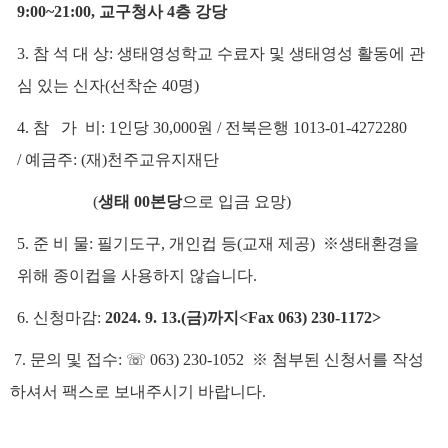
9:00~21:00,
교구청사
4
층 강당
3.
참 석 대 상
:
생태영성학교 수료자 및 생태영성 활동에 관
심 있는 신자
(
선착순
40
명
)
4.
참 가 비
: 1
인당
30,000
원
/
전북은행
1013-01-4272280
/
예금주
: (
재
)
천주교유지재단
(
생태
00
본당
으로 입금 요망
)
5.
준 비 물
:
필기도구
,
개인컵 등
(
교재 제공
)
※
생태환경을
위해 종이컵을 사용하지 않습니다
.
6.
신청마감
:
2024. 9. 13.(
금
)
까지
<Fax 063) 230-1172>
7.
문의 및 접수
:
☏
063) 230-1052
※ 첨부된 신청서를 작성
하셔서 팩스로 보내주시기 바랍니다.