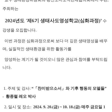
주최하는
2024
년도 '
제
6
기 생태사도영성학교
(
심화과정
)’
수
강생을 모집합니다.
이번 과정은 심화과정으로써 보다 더 깊은 생태영성을 배우
며
,
실질적인 생태환경을 위한 활동가를
양성하는 계기가 될 것이오니 많은 관심과 참여를 부탁드립
니다
.
1.
주제 및 강사
:
“
「
찬미받으소서
」
와 기후 행동의 모델들
”
-
황종렬 레오 박사
2.
일시 및 장소
:
2024. 9. 20.(
금
) ~ 10. 18.(
금
)
매주 금요일
1