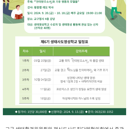
교구 생태환경위원회와 평신도사도직단체협의회에서 주관,