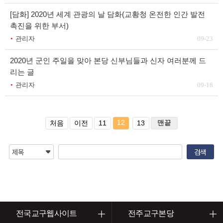
[담화] 2020년 세계 관광의 날 담화(교황청 온전한 인간 발전
촉진을 위한 부서)
관리자
09-23
2020년 군인 주일을 맞아 본당 신부님들과 신자 여러분께 드
리는 글
관리자
09-18
12
맨끝
처음
이전
11
13
전국교구웹사이트
전주교구본당