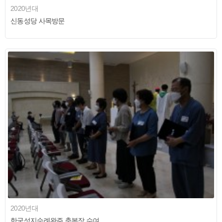
2020년대
신동성당 사목방문
2020년대
한국성지순례완주 축복장 수여