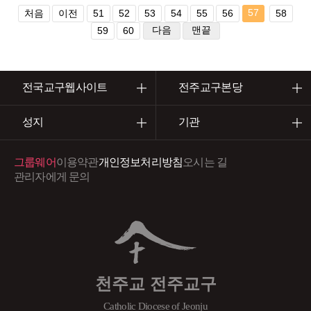
57
처음
이전
51
52
53
54
55
56
58
다음
맨끝
59
60
전국교구웹사이트
전주교구본당
성지
기관
그룹웨어
이용약관
개인정보처리방침
오시는 길
관리자에게 문의
천주교 전주교구
Catholic Diocese of Jeonju