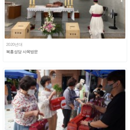
2020년대
복흥성당 사목방문