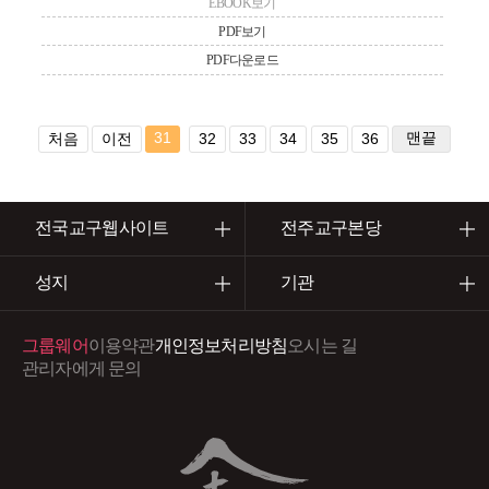
EBOOK보기
PDF보기
PDF다운로드
31
맨끝
처음
이전
32
33
34
35
36
전국교구웹사이트
전주교구본당
성지
기관
그룹웨어
이용약관
개인정보처리방침
오시는 길
관리자에게 문의