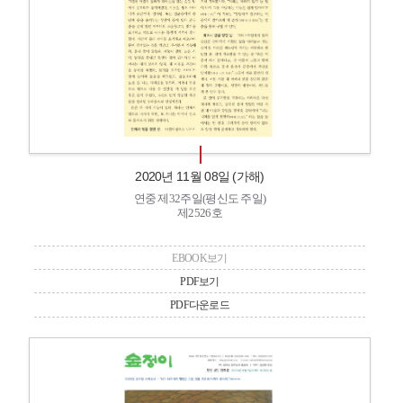
2020년 11월 08일 (가해)
연중 제32주일(평신도 주일)
제2526호
EBOOK보기
PDF보기
PDF다운로드