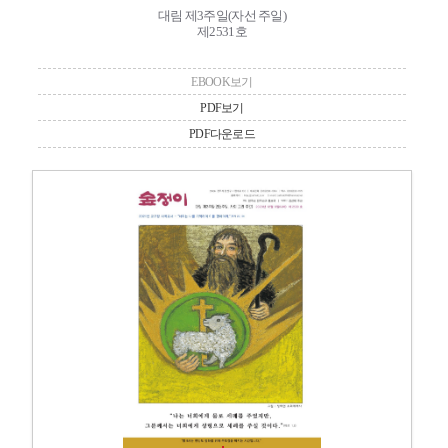
대림 제3주일(자선 주일)
제2531호
EBOOK보기
PDF보기
PDF다운로드