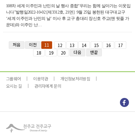
108차 세계 이주민과 난민의 날 행사 종합“우리는 함께 살아가는 이웃입
니다”발행일2022-10-02 [제3312호, 21면] 9월 25일 봉헌된 대구대교구
‘세계 이주민과 난민의 날’ 미사 후 교구 총대리 장신호 주교(맨 뒷줄 가
운데)와 이주민·난…
처음
이전
11
12
13
14
15
16
17
다음
맨끝
18
19
20
그룹웨어
이용약관
개인정보처리방침
오시는 길
관리자에게 문의