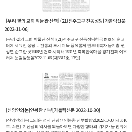
[우리 곁의 교회 박물관 산책] (21)전주교구 전동성당[가톨릭신문
2022-11-06]
[우리 곁의 교회 박물관 산책] (21)전주교구 전동성당한국 최초의 순교
터에 세워진 성당… 전통의 도시 더욱 풍요롭게 만드네복자 윤지충·권
상연 순교한 곳1908년 건축 시작해 1931년 축복한옥마을·경기전과 어우
러져 눈길발행일2022-11-06 [제3317호, 13면]…
[신앙인의눈]안봉환 신부[가톨릭신문 2022-10-30]
[신앙인의 눈] 그리운 성지 관광? / 안봉환 신부발행일2022-10-30 [제3316
호, 23면] 지난날의 역사를 되돌아보면 다양한 형태의 위기가 늘 인류에