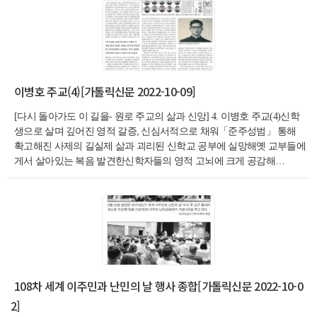
이병호 주교(4)[가톨릭신문 2022-10-09]
[다시 돌아가도 이 길을- 원로 주교의 삶과 신앙] 4. 이병호 주교(4)신학
생으로 살며 깊어진 영적 갈증, 신심서적으로 채워「준주성범」 통해
확고해진 사제의 길실제 삶과 괴리된 신학교 공부에 실망해옛 교부들에
게서 살아있는 복음 발견한신학자들의 영적 고뇌에 크게 공감해…
108차 세계 이주민과 난민의 날 행사 종합[가톨릭신문 2022-10-0
2]