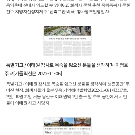
옥영혼에 전대사 양도할 수 있어6·25 희생자 묻힌 춘천 죽림동복자 묻힌
전주 치명자산성지제주 ‘신축교안 비극’ 황사평도발행일202…
특별기고 / 이태원 참사로 목숨을 잃으신 분들을 생각하며-이병호
주교[가톨릭신문 2022-11-06]
특별기고 / 이태원 참사로 목숨을 잃으신 분들을 생각하며‘생존공간’ 무
너진 현장, 희생자들의 울부짖음 기억해야발행일2022-11-06 [제3317호,
7면] 10월 31일 서울 용산구 이태원역 1번 출구 앞 추모 공간에서 시민
들이 이태원 사고 사망자…