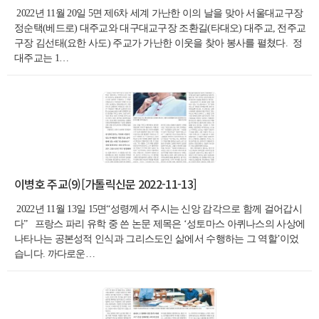
2022년 11월 20일 5면 제6차 세계 가난한 이의 날을 맞아 서울대교구장
정순택(베드로) 대주교와 대구대교구장 조환길(타대오) 대주교, 전주교
구장 김선태(요한 사도) 주교가 가난한 이웃을 찾아 봉사를 펼쳤다. 정
대주교는 1…
이병호 주교(9)[가톨릭신문 2022-11-13]
2022년 11월 13일 15면“성령께서 주시는 신앙 감각으로 함께 걸어갑시
다” 프랑스 파리 유학 중 쓴 논문 제목은 ‘성토마스 아퀴나스의 사상에
나타나는 공본성적 인식과 그리스도인 삶에서 수행하는 그 역할’이었
습니다. 까다로운…