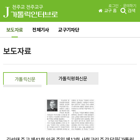
·
로그인
문의하기
교구 홈
검색
보도자료
전체기사
교구기자단
보도자료
가톨릭평화신문
가톨릭신문
일반신문
김선태 주교 제41회 인권 주일 제12회 사회교리 주간 담화[가톨릭