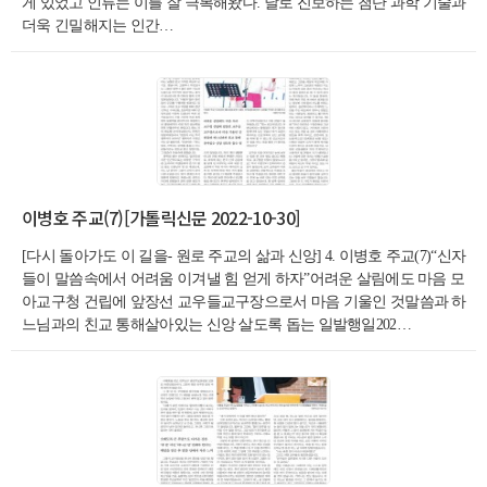
게 있었고 인류는 이를 잘 극복해왔다. 날로 진보하는 첨단 과학 기술과
더욱 긴밀해지는 인간…
이병호 주교(7)[가톨릭신문 2022-10-30]
[다시 돌아가도 이 길을- 원로 주교의 삶과 신앙] 4. 이병호 주교(7)“신자
들이 말씀속에서 어려움 이겨낼 힘 얻게 하자”어려운 살림에도 마음 모
아교구청 건립에 앞장선 교우들교구장으로서 마음 기울인 것말씀과 하
느님과의 친교 통해살아있는 신앙 살도록 돕는 일발행일202…