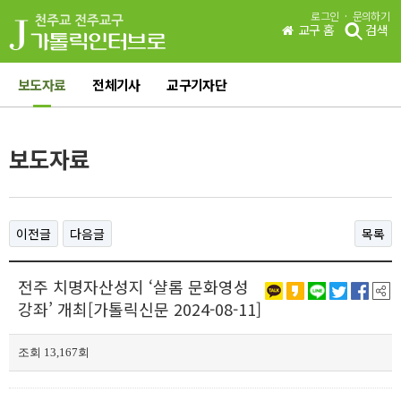
·
로그인
문의하기
교구 홈
검색
보도자료
전체기사
교구기자단
보도자료
이전글
다음글
목록
전주 치명자산성지 ‘샬롬 문화영성
강좌’ 개최[가톨릭신문 2024-08-11]
조회 13,167회