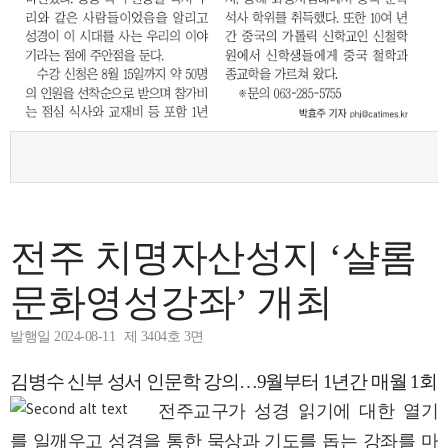
전주 치명자산성지 ‘샬롬
문화영성강좌’ 개최
발행일 2024-08-11
제 3404호 3면
김병수 신부 성서 인문학 강의…9월부터 1년간 매월 1회
전주교구가 성경 읽기에 대한 열기
를 일깨우고 성경을 통한 묵상과 기도를 돕는 강좌를 마