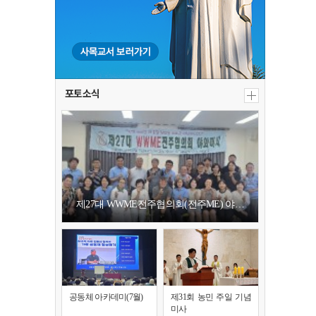
포토소식
제27대 WWME전주협의회(전주ME) 야…
공동체 아카데미(7월)
제31회 농민 주일 기념
미사