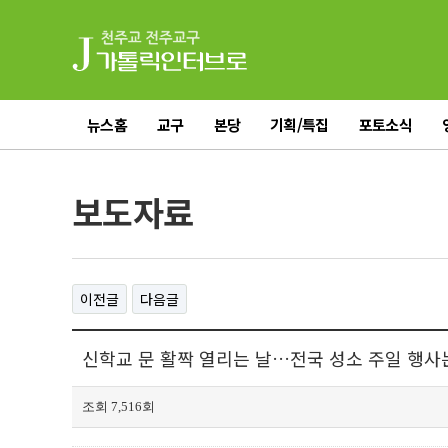
뉴스홈
교구
본당
기획/특집
포토소식
전체기사
보도자료
이전글
다음글
신학교 문 활짝 열리는 날…전국 성소 주일 행사는? 
조회 7,516회