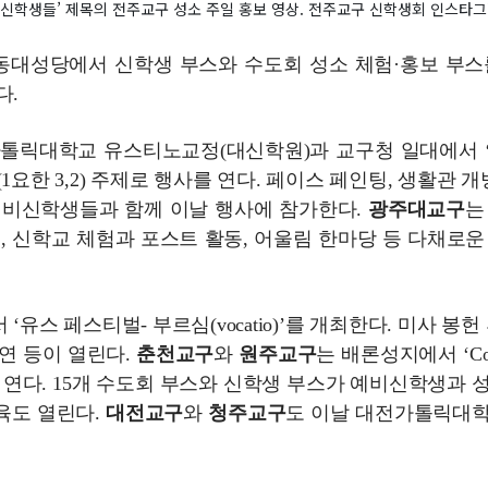
신학생들’ 제목의 전주교구 성소 주일 홍보 영상. 전주교구 신학생회 인스타그
명동대성당에서 신학생 부스와 수도회 성소 체험·홍보 부스
다.
구가톨릭대학교 유스티노교정(대신학원)과 교구청 일대에서 
요한 3,2) 주제로 행사를 연다. 페이스 페인팅, 생활관 개방
예비신학생들과 함께 이날 행사에 참가한다.
광주대교구
는
 신학교 체험과 포스트 활동, 어울림 한마당 등 다채로운
유스 페스티벌- 부르심(vocatio)’를 개최한다. 미사 봉헌 
공연 등이 열린다.
춘천교구
와
원주교구
는 배론성지에서 ‘Co
사를 연다. 15개 수도회 부스와 신학생 부스가 예비신학생과 
육도 열린다.
대전교구
와
청주교구
도 이날 대전가톨릭대