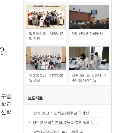
팔복동성당 사목방문
예비신학생 여름행사
및 견진
?
송천동성당 사목방문
전주 필리핀 공동체 이
및 견진
주아동 세례식 및 …
교구별
보도자료
신학교
 신학
[순례, 걷고 기도하고] 전주교구 여산…
전주교구 덕진본당, 주님과 함께 달리는…
‘WYD 교구대회 D-365’…전국 교…