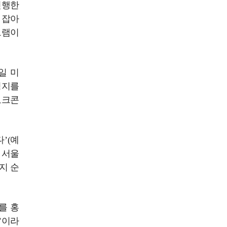
진행한
 잡아
그램이
일 미
성지를
토크콘
’(예
분 서울
지 순
를 홍
’이라