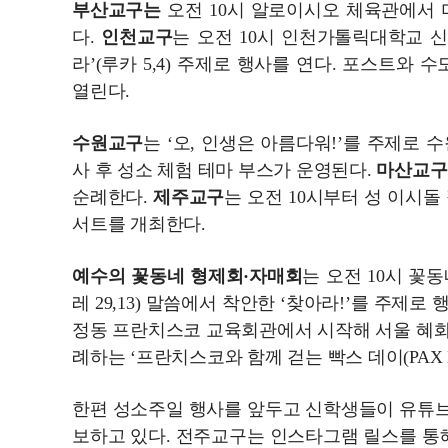
부산교구는
오전 10시 알로이시오 체육관에서 
다.
인천교구
는 오전 10시 인천가톨릭대학교 
라’(루카 5,4) 주제로 행사를 연다. 포스트와
열린다.
수원교구
는 ‘오, 인생은 아름다워!’를 주제로 
사 후 성소 체험 테마 부스가 운영된다.
마산교구
순례한다.
제주교구
는 오전 10시부터 성 이시
서트를 개최한다.
예수의 꽃동네 형제회·자매회
는 오전 10시 꽃
레 29,13) 말씀에서 착안한 ‘찾아라!’를 주제로
정동 프란치스코 교육회관에서 시작해 서울 혜화
례하는 ‘프란치스코와 함께 걷는 빡스 데이(PAX 
한편 성소주일 행사를 앞두고 신학생들이 유튜브 
보하고 있다. 전주교구는 인스타그램 릴스를 통해