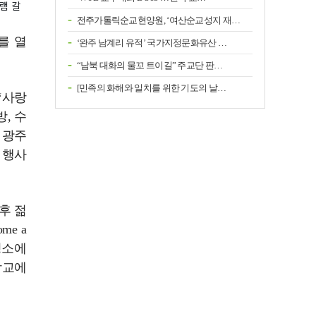
램 갈
전주가톨릭순교현양원, ‘여산순교성지 재…
를 열
‘완주 남계리 유적’ 국가지정문화유산 …
“남북 대화의 물꼬 트이길” 주교단 판…
[민족의 화해와 일치를 위한 기도의 날…
‘사랑
, 수
 광주
 행사
후 젊
me a
성소에
학교에