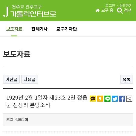
·
로그인
문의하기
교구 홈
검색
보도자료
전체기사
교구기자단
보도자료
이전글
다음글
목록
1929년 2월 1일자 제23호 2면 정읍
군 신성리 본당소식
조회 4,661회