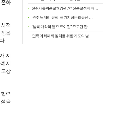
보존하
전주가톨릭순교현양원, ‘여산순교성지 재…
‘완주 남계리 유적’ 국가지정문화유산 …
회사적
“남북 대화의 물꼬 트이길” 주교단 판…
 정읍
[민족의 화해와 일치를 위한 기도의 날…
다.
가 지
순례지
 고창
 협력
시설을