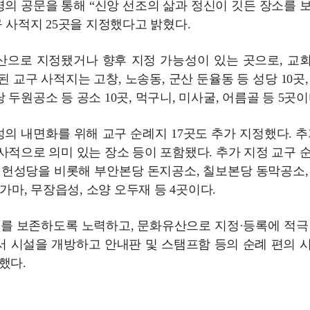
 명의 공문을 통해 “신앙 선조의 삶과 정신이 깃든 장소를 
 사적지 25곳을 지정했다고 밝혔다.
산으로 지정됐거나 향후 지정 가능성이 있는 곳으로, 교
 교구 사적지는 고창, 노송동, 군산 둔율동 등 성당 10곳,
원공소 등 공소 10곳, 먹구니, 미사굴, 어름골 등 5곳이
성의 내면화를 위해 교구 순례지 17곳도 추가 지정했다. 추
사적으로 의미 있는 장소 등이 포함됐다. 추가 지정 교구 
지헌성당을 비롯해 부안본당 돈지공소, 칠보본당 동막공소,
가마, 무장읍성, 소양 오두재 등 4곳이다.
치를 보존하도록 노력하고, 문화유산으로 지정·등록에 적극
서 시설을 개방하고 안내판 및 스탬프함 등의 순례 편의 
했다.