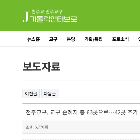
뉴스홈
교구
본당
기획/특집
포토소식
전체기사
보도자료
이전글
다음글
전주교구, 교구 순례지 총 63곳으로…42곳 추가 지
조회 6,770회