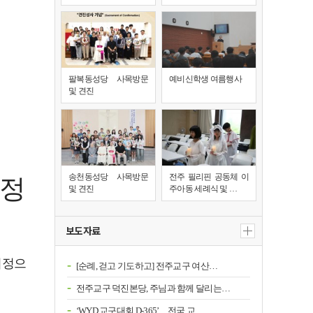
팔복동성당 사목방문
예비신학생 여름행사
및 견진
송천동성당 사목방문
전주 필리핀 공동체 이
지정
및 견진
주아동 세례식 및 …
보도자료
지정으
[순례, 걷고 기도하고] 전주교구 여산…
전주교구 덕진본당, 주님과 함께 달리는…
‘WYD 교구대회 D-365’…전국 교…