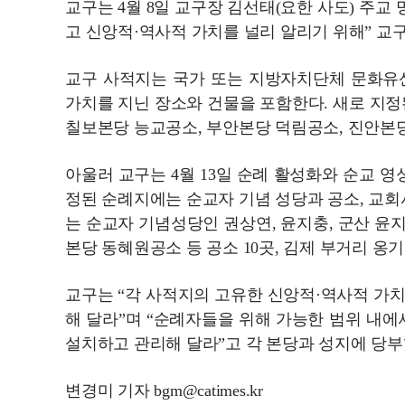
교구는 4월 8일 교구장 김선태(요한 사도) 주교
고 신앙적·역사적 가치를 널리 알리기 위해” 교구
교구 사적지는 국가 또는 지방자치단체 문화유
가치를 지닌 장소와 건물을 포함한다. 새로 지정된
칠보본당 능교공소, 부안본당 덕림공소, 진안본당 두
아울러 교구는 4월 13일 순례 활성화와 순교 영
정된 순례지에는 순교자 기념 성당과 공소, 교회
는 순교자 기념성당인 권상연, 윤지충, 군산 윤
본당 동혜원공소 등 공소 10곳, 김제 부거리 옹기
교구는 “각 사적지의 고유한 신앙적·역사적 가
해 달라”며 “순례자들을 위해 가능한 범위 내에
설치하고 관리해 달라”고 각 본당과 성지에 당부
변경미 기자 bgm@catimes.kr