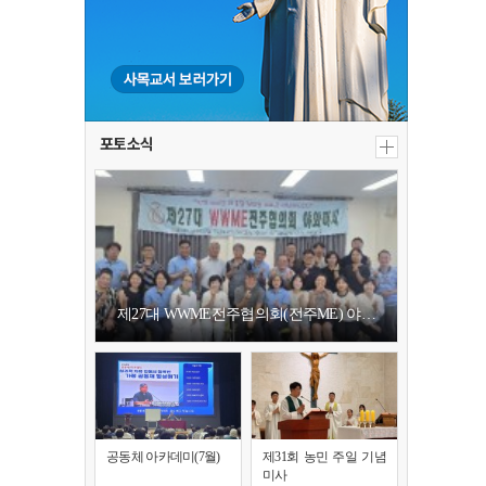
포토소식
제27대 WWME전주협의회(전주ME) 야…
공동체 아카데미(7월)
제31회 농민 주일 기념
미사