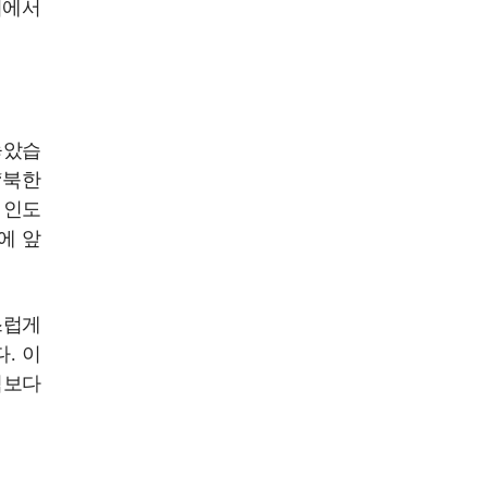
기에서
놓았습
‘북한
 인도
에 앞
스럽게
. 이
벽보다