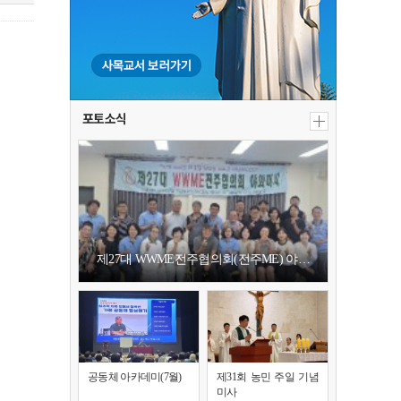
포토소식
제27대 WWME전주협의회(전주ME) 야…
공동체 아카데미(7월)
제31회 농민 주일 기념
미사