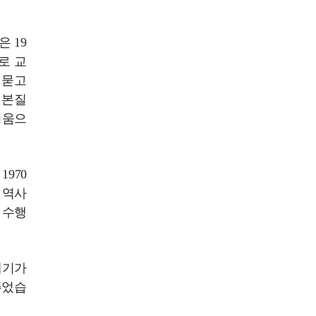
 19
로 교
 묻고
 본질
쉬움으
970
 역사
 수행
계기가
주었습