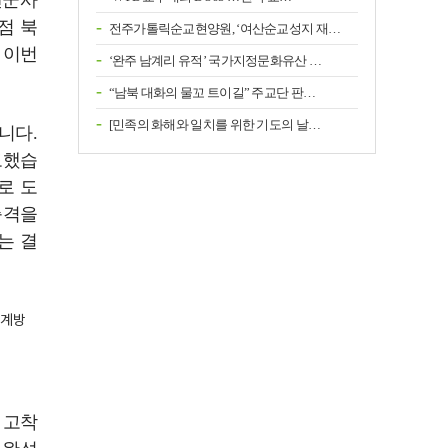
엔군사
점 북
전주가톨릭순교현양원, ‘여산순교성지 재…
 이번
‘완주 남계리 유적’ 국가지정문화유산 …
“남북 대화의 물꼬 트이길” 주교단 판…
[민족의 화해와 일치를 위한 기도의 날…
니다.
도했습
로 도
충격을
는 결
중계방
 고착