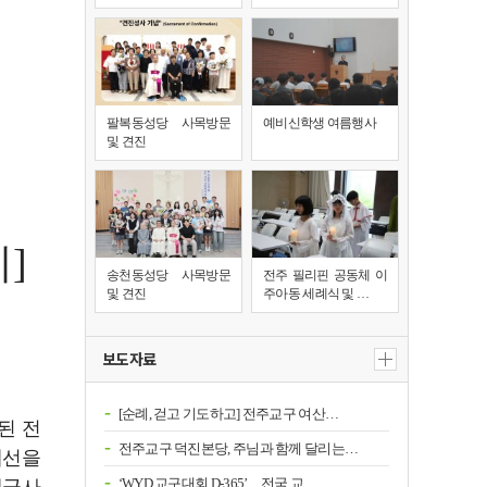
팔복동성당 사목방문
예비신학생 여름행사
및 견진
]
송천동성당 사목방문
전주 필리핀 공동체 이
및 견진
주아동 세례식 및 …
보도자료
[순례, 걷고 기도하고] 전주교구 여산…
된 전
전주교구 덕진본당, 주님과 함께 달리는…
계선을
‘WYD 교구대회 D-365’…전국 교…