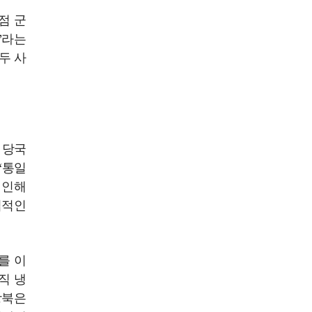
점 군
”라는
두 사
 당국
“통일
 인해
법적인
.
를 이
직 냉
방북은