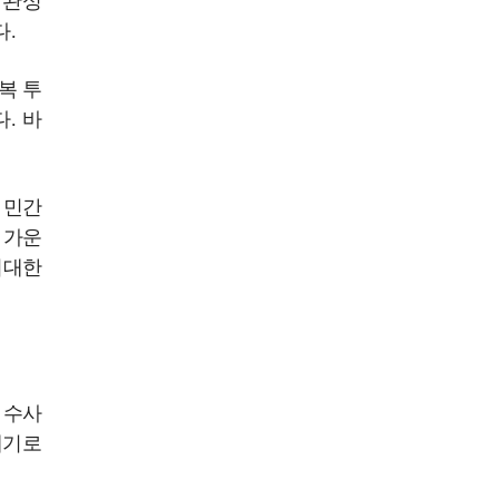
 완성
다.
복 투
. 바
 민간
 가운
거대한
 수사
깨기로