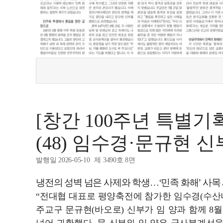
[창간 100주년 특별기
(48) 임수경·문규현 
발행일 2026-05-10
제 3490호 8면
냉전의 성벽 넘은 사제와 학생…‘민족 화해’ 사목
“전대협 대표로 평양축전에 참가한 임수경(수산
주교구 문규현(바오로) 신부가 임 양과 함께 8월