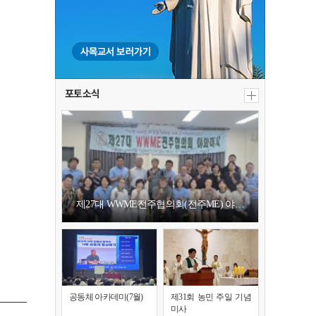
포토소식
제27대 WWME전주협의회(전주ME) 야…
공동체 아카데미(7월)
제31회 농민 주일 기념
미사