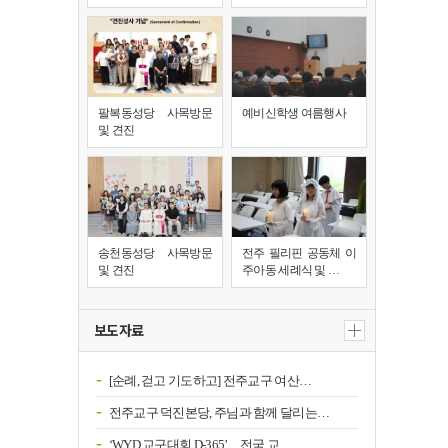
팔복동성당 사목방문
예비신학생 여름행사
및 견진
송천동성당 사목방문
전주 필리핀 공동체 이
및 견진
주아동 세례식 및 …
보도자료
[순례, 걷고 기도하고] 전주교구 여산…
전주교구 덕진본당, 주님과 함께 달리는…
‘WYD 교구대회 D-365’…전국 교…