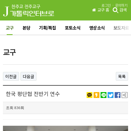
·
로그인
문의하기
교구 홈
검색
교구
본당
기획/특집
포토소식
영상소식
보도자료
교구
이전글
다음글
목록
한국 평단협 전반기 연수
조회 836회