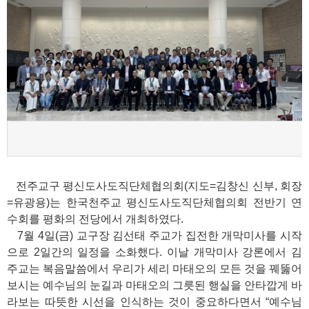
전주교구 평신도사도직단체협의회
(
지도
=
김창신 신부
,
회장
=
유광용
)
는 한국천주교 평신도사도직단체협의회 전반기 연
수회를 평화의 전당에서 개최하였다
.
7
월
4
일
(
금
)
교구장 김선태 주교가 집전한 개막미사를 시작
으로
2
일간의 일정을 소화했다
.
이날 개막미사 강론에서 김
주교는 복음말씀에서 우리가 세리 마태오의 모든 것을 꿰뚫어
보시는 예수님의 눈길과 마태오의 그릇된 행실을 안타깝게 바
라보는 따뜻한 시선을 인식하는 것이 중요하다면서
“
예수님