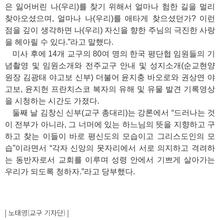
은 잃어버린 나
(
우리
)
를 찾기 위해서 얼마나 험한 길을 멀리
찾아오셨으며
,
얼마나 나
(
우리
)
를 애타게 찾으셨던가
?
이런
점을 깊이 생각하면 나
(
우리
)
자신을 향한 주님의 극진한 사랑
을 헤아릴 수 있다
.”
라고 말했다
.
미사 후에
14
개 교구의
80
여 명의 한국 평단협 임원들의 기
념촬영 및 임원소개와 전주교구 안내 및 성지소개
(
순교현양
원장 김광태 야고보 신부
)
더불어 윤지충 바오로와 권상연 야
고보
,
윤지헌 프란치스코 복자의 유해 및 유물 발견 기록영상
을 시청하는 시간도 가졌다
.
둘째 날 김창신 신부
(
교구 총대리
)
는 강론에서
“
드러나는 것
이 전부가 아니라
,
그 너머에 있는 하느님의 뜻을 지향하고 구
하고 찾는 이들이 바로 평신도의 모습이고 그리스도인의 모
습
”
이라면서
“
각자 신앙의 못자리에서 서로 의지하고 격려하
는 동반자로서 교회를 이루며 성령 안에서 기쁘게 살아가는
우리가 되도록 청하자
.”
라고 당부했다
.
| 노태영(교구 기자단) |