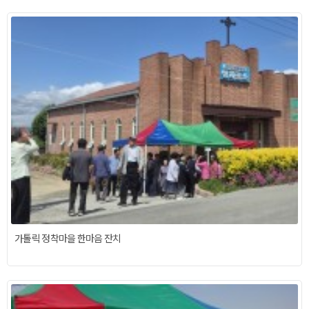
가톨릭 정착마을 한마음 잔치