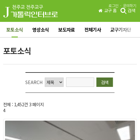
·
로그인
문의하기
교구 홈
검색
포토소식
영상소식
보도자료
전체기사
교구기자단
포토소식
SEARCH
전체 :
1,452
건 3 페이지
4