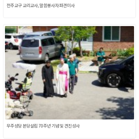
전주교구 교리교사, 말씀봉사자 파견미사
무주성당 본당설립 70주년 기념 및 견진성사