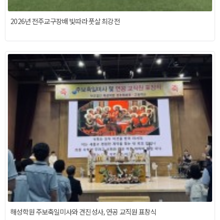
2026년 전주교구장배 빛따라 풋살 최강전
해성학원 주보축일미사와 견진성사, 연공 교직원 표창식