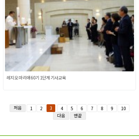
레지오 마리애 60기 1단계 기사교육
처음
3
1
2
4
5
6
7
8
9
10
다음
맨끝