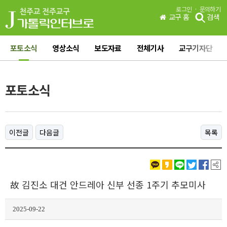
·
로그인
문의하기
교구 홈
검색
포토소식
영상소식
보도자료
전체기사
교구기자단
포토소식
이전글
다음글
목록
故 김진소 대건 안드레아 신부 선종 1주기 추모미사
2025-09-22