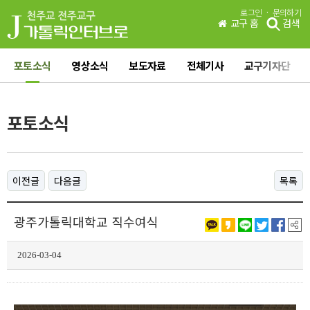
·
로그인
문의하기
교구 홈
검색
포토소식
영상소식
보도자료
전체기사
교구기자단
포토소식
이전글
다음글
목록
광주가톨릭대학교 직수여식
2026-03-04