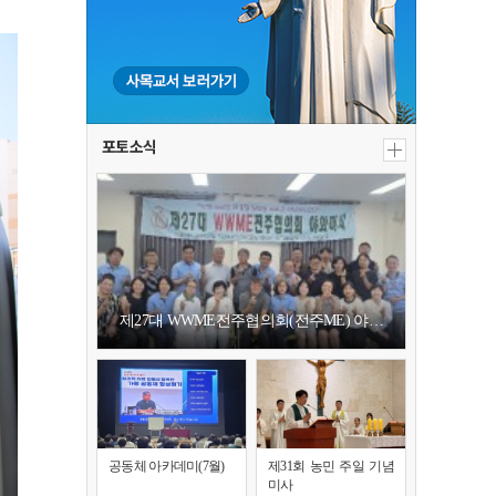
포토소식
제27대 WWME전주협의회(전주ME) 야…
공동체 아카데미(7월)
제31회 농민 주일 기념
미사