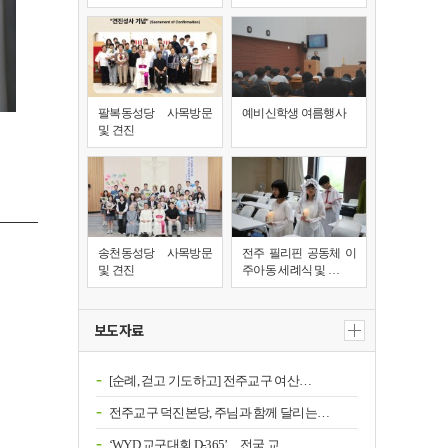
팔복동성당 사목방문
예비신학생 여름행사
및 견진
송천동성당 사목방문
전주 필리핀 공동체 이
및 견진
주아동 세례식 및 …
보도자료
[순례, 걷고 기도하고] 전주교구 여산…
전주교구 덕진본당, 주님과 함께 달리는…
‘WYD 교구대회 D-365’…전국 교…