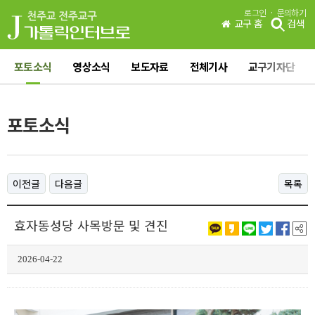
·
로그인
문의하기
교구 홈
검색
포토소식
영상소식
보도자료
전체기사
교구기자단
포토소식
이전글
다음글
목록
효자동성당 사목방문 및 견진
2026-04-22