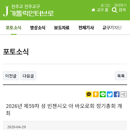
·
로그인
문의하기
교구 홈
검색
포토소식
영상소식
보도자료
전체기사
교구기자단
포토소식
이전글
다음글
목록
2026년 제59차 성 빈첸시오 아 바오로회 정기총회 개
최
2026-04-29