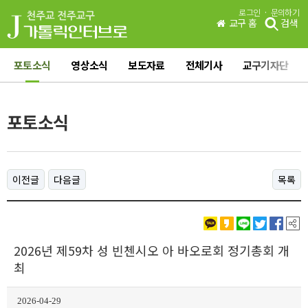
·
로그인
문의하기
교구 홈
검색
포토소식
영상소식
보도자료
전체기사
교구기자단
포토소식
이전글
다음글
목록
2026년 제59차 성 빈첸시오 아 바오로회 정기총회 개
최
2026-04-29