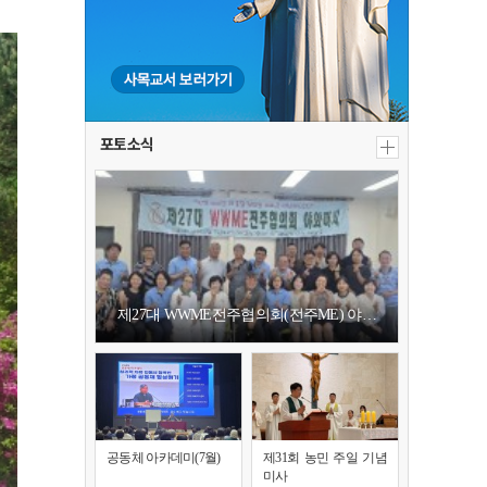
포토소식
제27대 WWME전주협의회(전주ME) 야…
공동체 아카데미(7월)
제31회 농민 주일 기념
미사