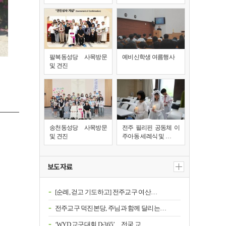
팔복동성당 사목방문
예비신학생 여름행사
및 견진
송천동성당 사목방문
전주 필리핀 공동체 이
및 견진
주아동 세례식 및 …
보도자료
[순례, 걷고 기도하고] 전주교구 여산…
전주교구 덕진본당, 주님과 함께 달리는…
‘WYD 교구대회 D-365’…전국 교…