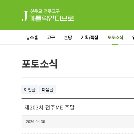
뉴스홈
교구
본당
기획/특집
포토소식
전체기사
포토소식
이전글
다음글
제203차 전주ME 주말
2026-04-30