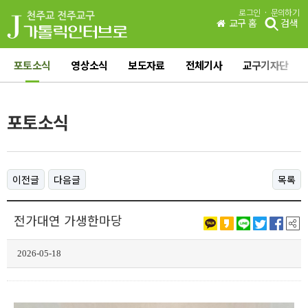
·
로그인
문의하기
교구 홈
검색
포토소식
영상소식
보도자료
전체기사
교구기자단
포토소식
이전글
다음글
목록
전가대연 가생한마당
2026-05-18