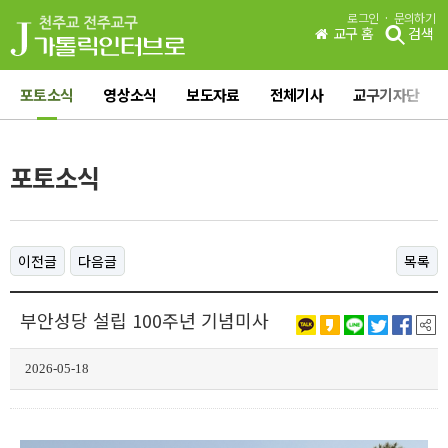
·
로그인
문의하기
교구 홈
검색
포토소식
영상소식
보도자료
전체기사
교구기자단
포토소식
이전글
다음글
목록
부안성당 설립 100주년 기념미사
2026-05-18