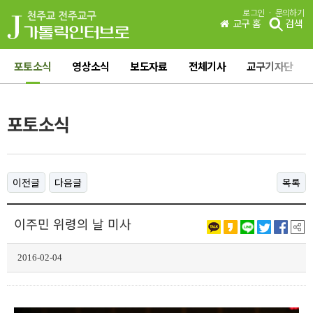
·
로그인
문의하기
교구 홈
검색
포토소식
영상소식
보도자료
전체기사
교구기자단
포토소식
이전글
다음글
목록
이주민 위령의 날 미사
2016-02-04