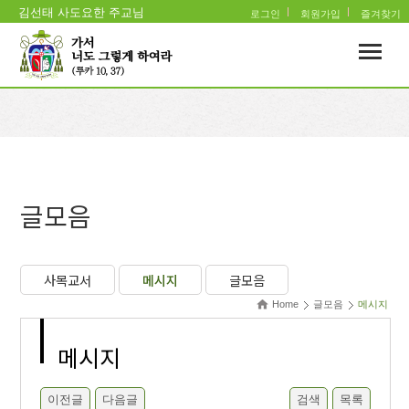
김선태 사도요한 주교님
로그인
회원가입
즐겨찾기
글모음
사목교서
메시지
글모음
Home
글모음
메시지
메시지
이전글
다음글
검색
목록