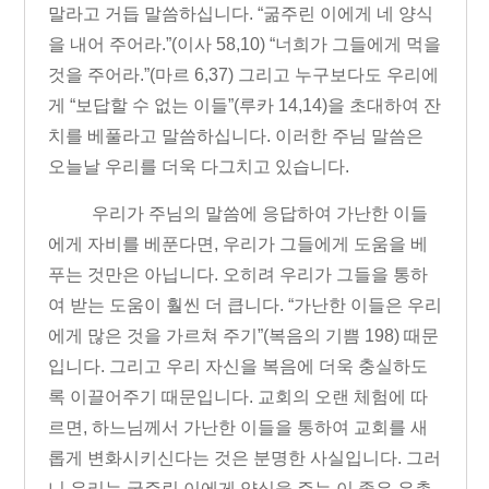
말라고 거듭 말씀하십니다
. “
굶주린 이에게 네 양식
을 내어 주어라
.”
(
이사
58,10)
“
너희가 그들에게 먹을
것을 주어라
.”
(
마르
6,37)
그리고 누구보다도 우리에
게
“
보답할 수 없는 이들
”
(
루카
14,14)
을 초대하여 잔
치를 베풀라고 말씀하십니다
.
이러한 주님 말씀은
오늘날 우리를 더욱 다그치고 있습니다
.
우리가 주님의 말씀에 응답하여 가난한 이들
에게 자비를 베푼다면
,
우리가 그들에게 도움을 베
푸는 것만은 아닙니다
.
오히려 우리가 그들을 통하
여 받는 도움이 훨씬 더 큽니다
. “
가난한 이들은 우리
에게 많은 것을 가르쳐 주기
”
(
복음의 기쁨
198)
때문
입니다
.
그리고 우리 자신을 복음에 더욱 충실하도
록 이끌어주기 때문입니다
.
교회의 오랜 체험에 따
르면
,
하느님께서 가난한 이들을 통하여 교회를 새
롭게 변화시키신다는 것은 분명한 사실입니다
.
그러
니 우리는 굶주린 이에게 양식을 주는 이 좋은 은총