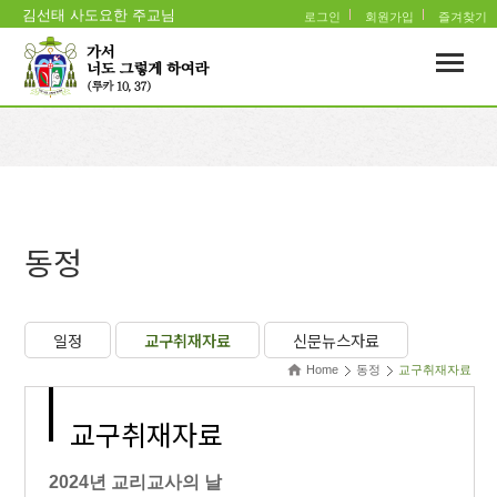
김선태 사도요한 주교님
로그인
회원가입
즐겨찾기
동정
일정
교구취재자료
신문뉴스자료
Home
동정
교구취재자료
교구취재자료
2024년 교리교사의 날