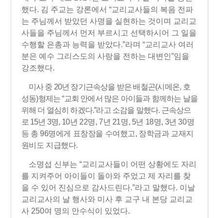
했다
.
김 주교는 강론에서
“
교리교사들의 복음 전파
는 주님께서 받았던 사명을 실현하는 것이며 교리교
사들을 주님께서 먼저 부르시고 선택하시어 그 일을
수행할 은총과 능력을 받았다
.”
라며
“
교리교사 여러
분은 예수 그리스도의 사랑을 전하는 대변인
”
임을
강조했다
.
미사 중
20
년 장기근속상을 받은 배철곤
(
시메온
,
호
성동
)
형제는
“
교회 안에서 많은 아이들과 함께하는 날을
위해 더 열심히 하겠다
.”
라고 소감을 말했다
.
근속상으
로
15
년
3
명
,
10
년
22
명
, 7
년
21
명
, 5
년
18
명
, 3
년
30
명
등 총
96
명에게 표창장을 수여했고
,
장학금과 교재지
원비도 지급했다
.
소명섭 신부는
“
교리교사들이 어떤 상황에도 자리
를 지켜주어 아이들이 돌아와 주었고 제 자리를 찾
을 수 있어 진심으로 감사드린다
.”
라고 말했다
.
이날
교리교사의 날 행사와 미사 후 교구 내 본당 교리교
사
250
여 명의 안수식이 있었다
.