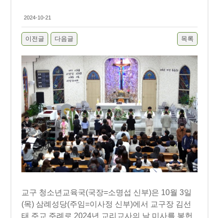
2024-10-21
이전글
다음글
목록
교구 청소년교육국
(
국장
=
소명섭 신부
)
은
10
월
3
일
(
목
)
삼례성당
(
주임
=
이사정 신부
)
에서 교구장 김선
태 주교 주례로
2024
년 교리교사의 날 미사를 봉헌