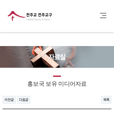
천주교 전주교구
Catholic Diocese of Jeonju
자료실
홍보국 보유 미디어자료
이전글
다음글
목록