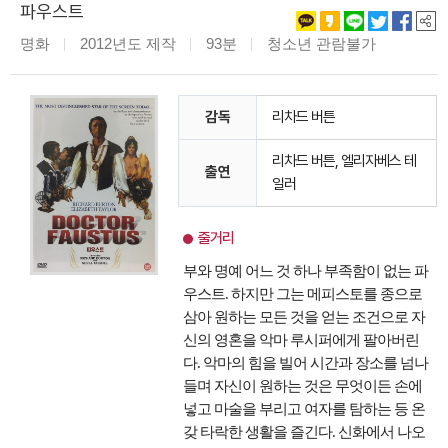
파우스트
명화
2012년도 제작
93분
청소년 관람불가
감독
리차드 버튼
리차드 버튼, 엘리자베스 테
출연
일러
줄거리
부와 명예 어느 것 하나 부족함이 없는 파
우스트. 하지만 그는 메피스토를 종으로
삼아 원하는 모든 것을 얻는 조건으로 자
신의 영혼을 악마 루시퍼에게 팔아버린
다. 악마의 힘을 빌어 시간과 장소를 넘나
들며 자신이 원하는 것은 무엇이든 손에
넣고 마술을 부리고 여자를 탐하는 등 온
갖 타락한 생활을 즐긴다. 신화에서 나오