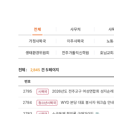
전체
사무처
사
가정사목국
이주사목국
노동
생태환경위원회
전주가톨릭신학원
호남교회
전체 :
건 5 페이지
2,845
번호
2785
2026년도 전주교구 여성연합회 성지순례
사목국
2784
WYD 본당 대표 봉사자 워크숍 안
청소년사목국
2783
소공동체 회의록 구매가이드
사목국