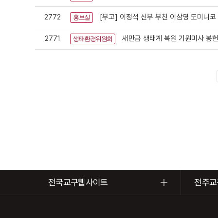
2772
[부고] 이정석 신부 부친 이삼영 도미니코
홍보실
2771
새만금 생태계 복원 기원미사 봉
생태환경위원회
전국교구웹사이트
전주교