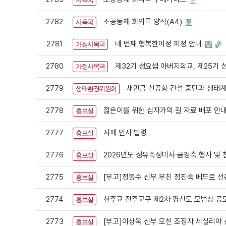
2782
소공동체 회의록 양식(A4)
사목국
2781
네 번째 행복한여정 피정 안내
가정사목국
2780
제32기 성요셉 아버지학교, 제25기
가정사목국
2779
새만금 신공항 건설 중단과 생태계
생태환경위원회
2778
젊은이를 위한 십자가의 길 자료 배포 안
홍보실
2777
사제 인사 발령
홍보실
2776
2026년도 성유축성미사·금경축 행사 및 
홍보실
2775
[부고]정동수 신부 부친 정진숙 베드로 선
홍보실
2774
천주교 전주교구 제2차 평신도 모범상 공
홍보실
2773
[부고]이상욱 신부 모친 조정자 세실리아
홍보실