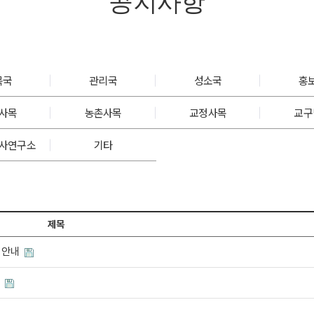
공지사항
목국
관리국
성소국
홍
사목
농촌사목
교정사목
교구
사연구소
기타
제목
 안내
내