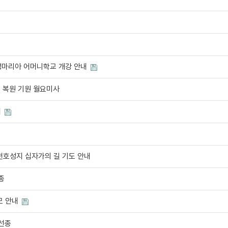
 성마리아 어머니학교 개강 안내
 복원 기원 월요미사
내
천호성지 십자가의 길 기도 안내
종
모 안내
 선종