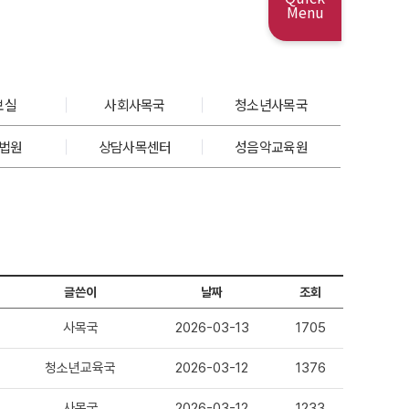
Menu
보실
사회사목국
청소년사목국
법원
상담사목센터
성음악교육원
글쓴이
날짜
조회
사목국
2026-03-13
1705
청소년교육국
2026-03-12
1376
사목국
2026-03-12
1233