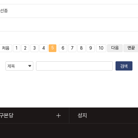
 선종
헌
5
다음
맨끝
처음
1
2
3
4
6
7
8
9
10
구본당
성지