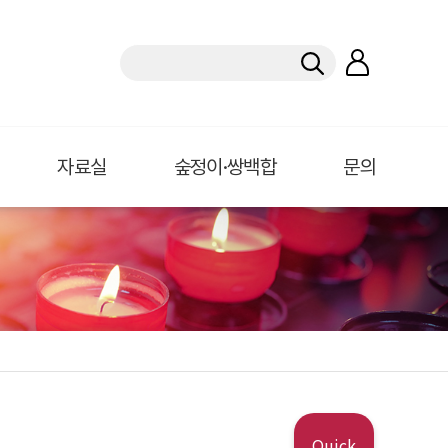
자료실
숲정이·쌍백합
문의
Quick