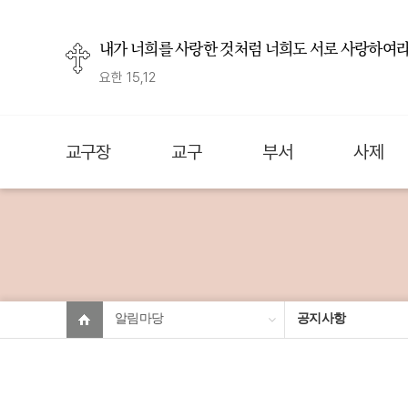
내가 너희를 사랑한 것처럼 너희도 서로 사랑하여라
요한 15,12
교구장
교구
부서
사제
알림마당
공지사항