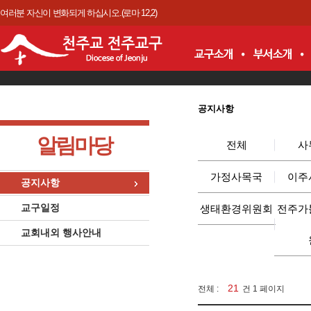
여러분 자신이 변화되게 하십시오.(로마 12,2)
공지사항
알림마당
전체
사
가정사목국
이주
공지사항
교구일정
생태환경위원회
전주가
교회내외 행사안내
21
전체 :
건 1 페이지