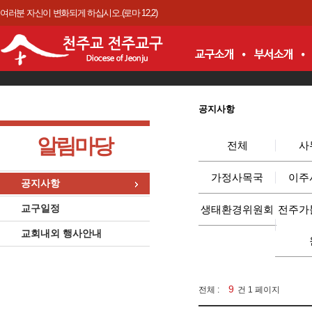
여러분 자신이 변화되게 하십시오.(로마 12,2)
공지사항
알림마당
전체
사
가정사목국
이주
공지사항
교구일정
생태환경위원회
전주가
교회내외 행사안내
9
전체 :
건 1 페이지