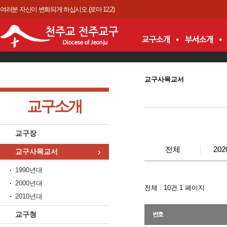
여러분 자신이 변화되게 하십시오.(로마 12,2)
교구사목교서
교구소개
교구장
전체
20
교구사목교서
1990년대
2000년대
전체 :
10
건 1 페이지
2010년대
교구청
번호