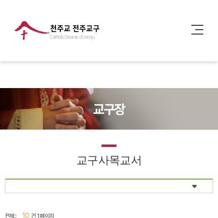
천주교 전주교구
Catholic Diocese of Jeonju
교구장
교구사목교서
10
전체 :
건 1 페이지