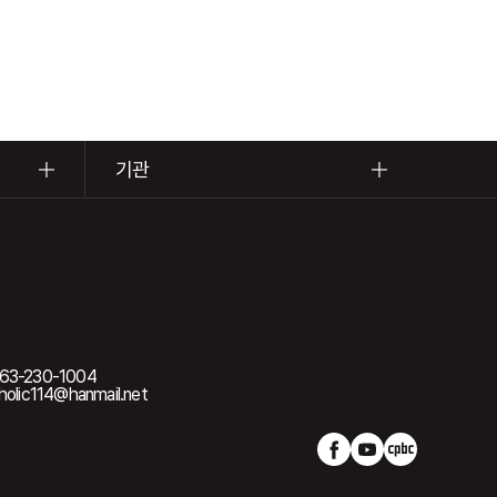
기관
63-230-1004
olic114@hanmail.net