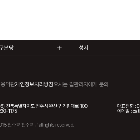
구본당
성지
이용약관
개인정보처리방침
오시는 길
관리자에게 문의
5036) 전북특별자치도 전주시 완산구 기린대로 100
대표전화 : 0
230-1175
이메일 : cath
2018 천주교 전주교구 all rights reserved.