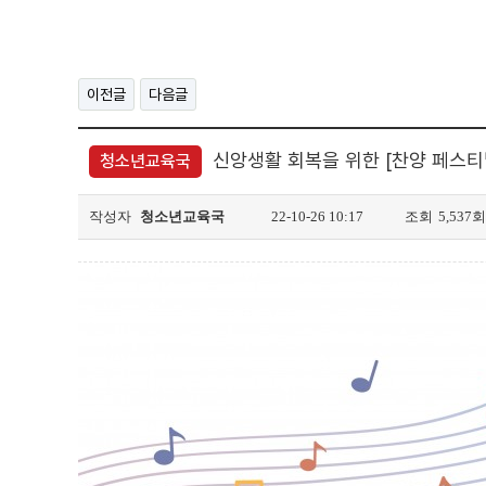
이전글
다음글
신앙생활 회복을 위한 [찬양 페스티
청소년교육국
작성자
청소년교육국
22-10-26 10:17
조회
5,537회