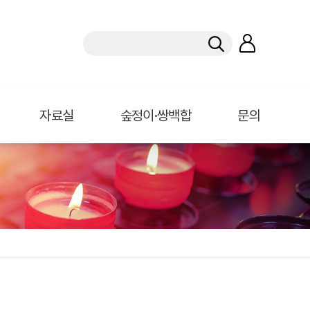
자료실
숲정이·쌍백합
문의