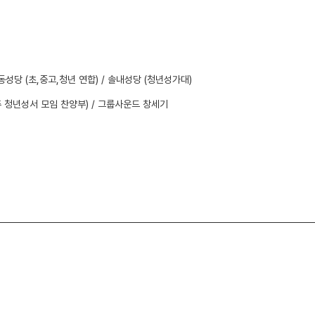
송동성당 (초,중고,청년 연합) / 솔내성당 (청년성가대)
전주 청년성서 모임 찬양부) / 그룹사운드 창세기