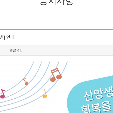
공지사항
벌] 안내
댓글
0건