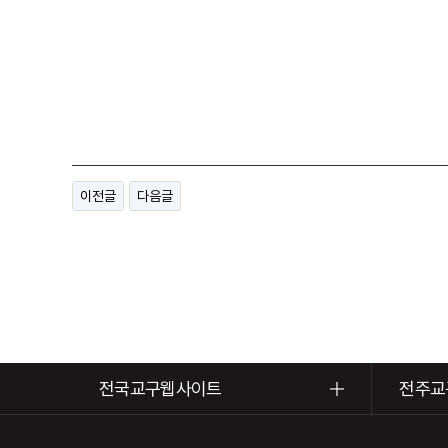
이전글
다음글
전국교구웹사이트
전주교