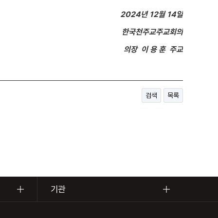
2024년 12월 14일
한국천주교주교회의
의장 이 용 훈 주교​
검색
목록
기관