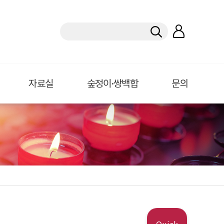
자료실
숲정이·쌍백합
문의