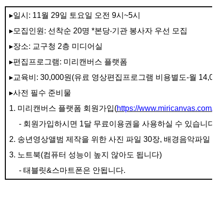
▸
일시
: 11
월
29
일 토요일 오전
9
시
~5
시
▸
모집인원
:
선착순
20
명
*
본당
‧
기관 봉사자 우선 모집
▸
장소
:
교구청
2
층 미디어실
▸
편집프로그램
:
미리캔버스 플랫폼
▸
교육비
: 30,000
원
(
유료 영상편집프로그램 비용별도
-
월
14,0
▸
사전 필수 준비물
1.
미리캔버스 플랫폼 회원가입
(
https://www.miricanvas.com/)
-
회원가입하시면
1
달 무료이용권을 사용하실 수 있습니다
2.
송년영상앨범 제작을 위한 사진 파일
30
장
,
배경음악파일
3.
노트북
(
컴퓨터 성능이 높지 않아도 됩니다
)
-
태블릿
&
스마트폰은 안됩니다
.