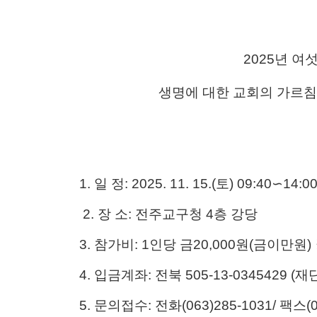
2025년 여
생명에 대한 교회의 가르침
1.
일 정
: 2025. 11. 15.(
토
) 09:40
∽
14:0
2.
장 소
:
전주교구청
4
층 강당
3.
참가비
: 1
인당 금
20,000
원
(
금이만원
)
4.
입금계좌
:
전북
505-13-0345429 (
재
5.
문의접수
:
전화
(063)285-1031/
팩스
(