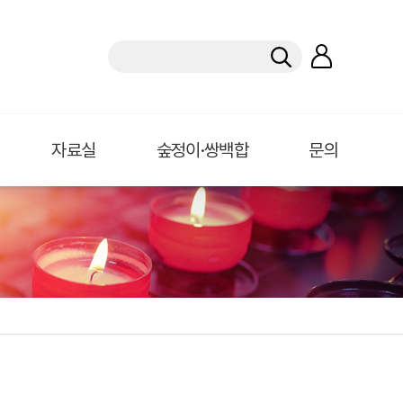
자료실
숲정이·쌍백합
문의