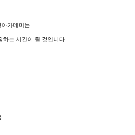
명아카데미
​는
짐하는 시간이 될 것입니다.
금