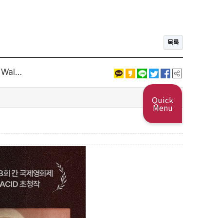
목록
 Wal…
Quick
Menu