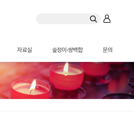
자료실
숲정이·쌍백합
문의