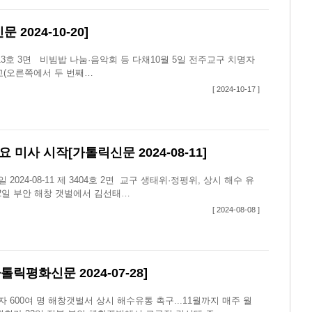
024-10-20]
3413호 3면 비빔밥 나눔·음악회 등 다채10월 5일 전주교구 치명자
교(오른쪽에서 두 번째…
[ 2024-10-17 ]
미사 시작[가톨릭신문 2024-08-11]
24-08-11 제 3404호 2면 교구 생태위·정평위, 상시 해수 유
2일 부안 해창 갯벌에서 김선태…
[ 2024-08-08 ]
릭평화신문 2024-07-28]
600여 명 해창갯벌서 상시 해수유통 촉구...11월까지 매주 월