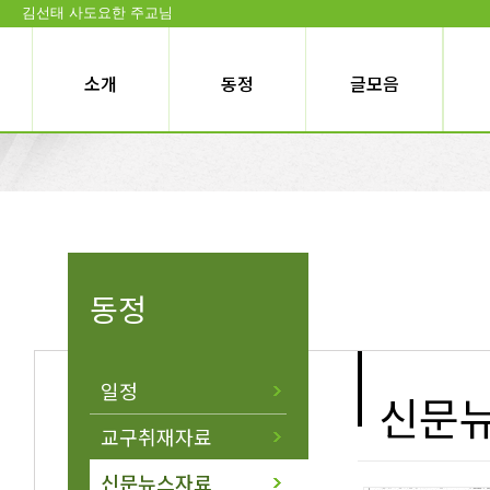
김선태 사도요한 주교님
소개
동정
글모음
동정
일정
신문
교구취재자료
신문뉴스자료