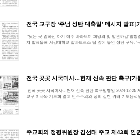
전국 교구장 ‘주님 성탄 대축일’ 메시지 발표[가톨
“낮은 곳 임하신 아기 예수 바라보며 희망의 빛 발견하길”발행일 202
지 발표올해 서강대학교 알바트로스 탑 앞에 놓인 성탄 구유. 
전국 곳곳 시국미사…헌재 신속 판단 촉구[가톨릭신
전국 곳곳 시국미사…헌재 신속 판단 촉구발행일 2024-12-25 
교구 미사와 기도회 열고 민주주의와 정의 실현 위해 기도윤석열
주교회의 정평위원장 김선태 주교 제43회 인권 주