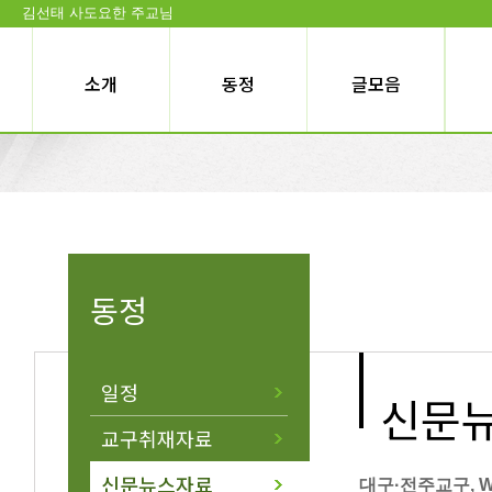
김선태 사도요한 주교님
소개
동정
글모음
동정
일정
신문
교구취재자료
신문뉴스자료
대구·전주교구, W