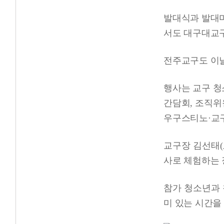
발대식과 발대미
서도 대구대교
전주교구도 이날
행사는 교구 청
간담회, 조직위
우구스티노·교구
교구장 김선태(
사로 체험하는 
참가 청소년과 
미 있는 시간을