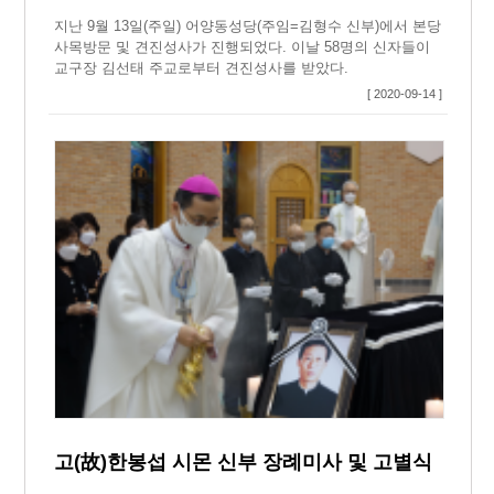
지난 9월 13일(주일) 어양동성당(주임=김형수 신부)에서 본당
사목방문 및 견진성사가 진행되었다. 이날 58명의 신자들이
교구장 김선태 주교로부터 견진성사를 받았다.
[ 2020-09-14 ]
고(故)한봉섭 시몬 신부 장례미사 및 고별식