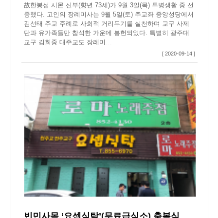
故한봉섭 시몬 신부(향년 73세)가 9월 3일(목) 투병생활 중 선
종했다. 고인의 장례미사는 9월 5일(토) 주교좌 중앙성당에서
김선태 주교 주례로 사회적 거리두기를 실천하며 교구 사제
단과 유가족들만 참석한 가운데 봉헌되었다. 특별히 광주대
교구 김희중 대주교도 장례미…
[ 2020-09-14 ]
빈민사목 ‘요셉식탁’(무료급식소) 축복식