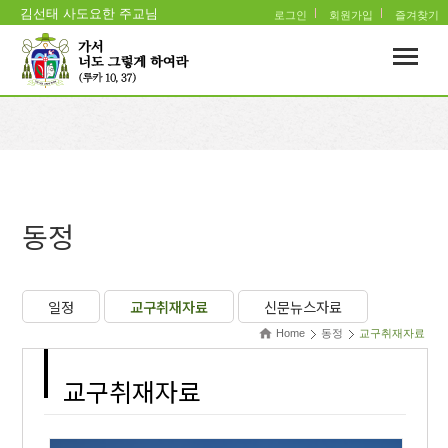
김선태 사도요한 주교님
로그인
회원가입
즐겨찾기
동정
일정
교구취재자료
신문뉴스자료
Home
동정
교구취재자료
교구취재자료