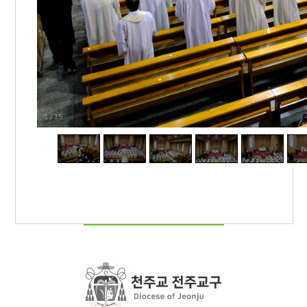
1
/
15