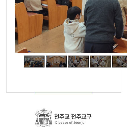
1
/
19