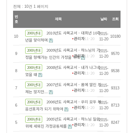
전체 :
10
건 1 페이지
번
제목
날짜
조회
호
2010년도 사목교서 - 대희년 10주
2000년대
2015-
10
10180
관리자
11-20
11-20
년을 맞이하며
2009년도 사목교서 - 하느님의 가
2000년대
2015-
9
9570
관리자
11-20
11-20
정을 향해가는 인간의 가정을 위해
2008년도 사목교서 - 내가 나그네
2000년대
2015-
8
9538
관리자
11-20
11-20
였을 떄
2007년도 사목교서 - 몸에 딸린 지
2000년대
2015-
7
9313
관리자
11-20
11-20
체는 많지만...
2006년도 사목교서 - 우리 모두 복
2000년대
2015-
6
8713
관리자
11-20
11-20
음선포자가 되기 위하여
2005년도 사목교서 - 하느님 말씀
2000년대
2015-
5
8247
관리자
11-20
11-20
위에 세워진 가정공동체를