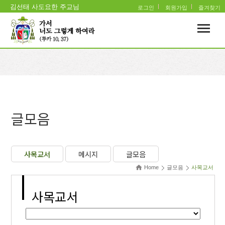
김선태 사도요한 주교님
로그인
회원가입
즐겨찾기
글모음
사목교서
메시지
글모음
Home
글모음
사목교서
사목교서