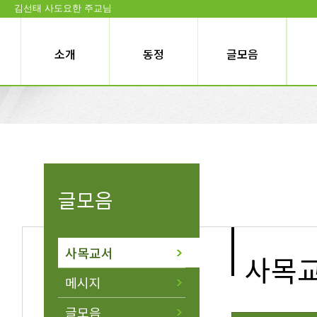
김선태 사도요한 주교님
소개
동정
글모음
글모음
사목교서
사목
메시지
글모음