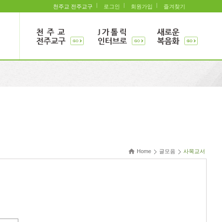
천주교 전주교구
로그인
회원가입
즐겨찾기
Home
글모음
사목교서