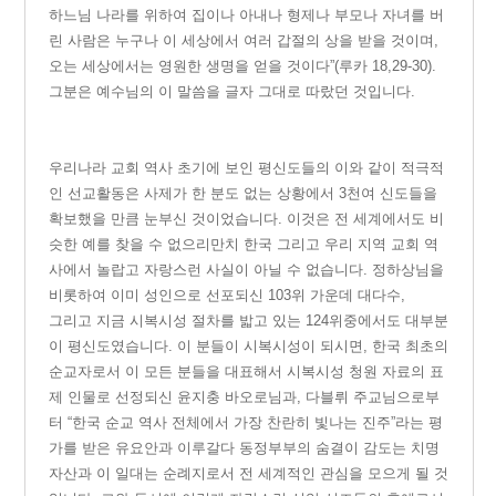
하느님 나라를 위하여 집이나 아내나 형제나 부모나 자녀를 버
린 사람은 누구나 이 세상에서 여러 갑절의 상을 받을 것이며,
오는 세상에서는 영원한 생명을 얻을 것이다”(루카 18,29-30).
그분은 예수님의 이 말씀을 글자 그대로 따랐던 것입니다.
우
리나라 교회 역사 초기에 보인 평신도들의 이와 같이 적극적
인 선교활동은 사제가 한 분도 없는 상황에서 3천여 신도들을
확보했을 만큼 눈부신 것이었습니다. 이것은 전 세계에서도 비
슷한 예를 찾을 수 없으리만치 한국 그리고 우리 지역 교회 역
사에서 놀랍고 자랑스런 사실이 아닐 수 없습니다.
정하상님을
비롯하여 이미 성인으로 선포되신 103위 가운데 대다수,
그리고 지금 시복시성 절차를 밟고 있는 124위중에서도 대부분
이 평신도였습니다. 이 분들이 시복시성이 되시면, 한국 최초의
순교자로서 이 모든 분들을 대표해서 시복시성 청원 자료의 표
제 인물로 선정되신 윤지충 바오로님과, 다블뤼 주교님으로부
터 “한국 순교 역사 전체에서 가장 찬란히 빛나는 진주”라는 평
가를 받은 유요안과 이루갈다 동정부부의 숨결이 감도는 치명
자산과 이 일대는 순례지로서 전 세계적인 관심을 모으게 될 것