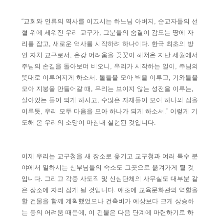
“교
회와 인류의 역사를 이끄시는 하느님 아버지, 순교자들의 선
혈 위에 세워진 우리 교구가, 그분들의 숨결이 감도는 땅에 자
리를 잡고, 새로운 역사를 시작하려 하나이다. 한국 최초의 방
인 자치 교구로서, 온갖 어려움을 꿋꿋이 헤쳐온 지난 세월에서
주님의 손길을 돌아보며 비오니, 우리가 시작하는 일이, 주님의
뜻대로 이루어지게 하소서. 돌들을 모아 벽을 이루고, 기와들을
모아 지붕을 만들어갈 때, 우리는 보이지 않는 성전을 이루는,
살아있는 돌이 되게 하시고, 수많은 자재들이 모여 하나의 집을
이루듯, 우리 모두 마음을 모아 하나가 되게 하소서.” 이렇게 기
도해 온 우리의 소망이 마침내 실현된 것입니다.
이
제 우리는 교구청을 새 장소로 옮기고 교구청과 여러 특수 분
야에서 일하시는 신부님들의 숙소도 그곳으로 옮겨가게 될 것
입니다. 그리고 각종 사도직 및 신심단체의 사무실도 대부분 같
은 장소에 자리 잡게 될 것입니다. 애초에 교육문화관의 역할을
할 건물을 함께 계획했었으나 건축비가 예상보다 크게 상승하
는 등의 어려움 때문에, 이 건물은 다음 단계에 마련하기로 하