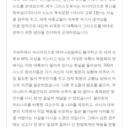
스도를 보내셨으며, 예수 그리스도께서는 아시아인으로 육신을
취하셨다”(아시아 시노드 후속문헌 <아시아 교회 1항>는 사실
을 염두에 두고, 세계 대종교들이 대부분 여기서 생겨났을
만큼 영적으로 대단히 비옥한 이 대륙에서 그리스도를 제대로
전하기 위한 방안을 진지하게 모색하였습니다.
구
세주께서 아시아인으로 태어나셨음에도 불구하고 전 세계 인
류의 60% 이상을 거느리고 있는 이 거대한 대륙이 복음화의 면
에서는 어떤 대륙보다 떨어져 있다는 현실을 돌아보며, 200여
시노드 참석자들은 각기 자신의 지역 형편과 상황에 비추어 가
장 필요한 일이 무엇인지를 두고 전체 회원과 교황님 앞에서 자
신의 의견을 발표하였습니다. 다른 주교들의 발표를 들으며, 우
리나라가 복음전파의 과제에 비추어 볼 때 얼마나 축복받은 땅
인지를 다시 한 번 절실히 깨달을 수 있었습니다. 필리핀과
우리나라를 비롯한 극소수의 몇 나라를 제외하고, 아시아 대부
분의 지역에서 직접 복음을 선포하는 일은 불가능에 가까울 만
큼 어렵다는 사실을 다시금 느꼈던 것입니다. 그래서 심한 경우
에는 선교사 한 분이 일생에 걸쳐서 단 한명에게만 복음을 전할