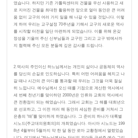
였습니다. 하지만 기존 가톨릭센터의 건물을 우선 사용하고 새
로 지어진 건물을 최대한 활용하면 앞으로 얼마 동안은 큰 어려
움 없이 교구의 여러 가지 일을 해 나갈 수 있을 것입니다. 이렇
게 하여 우리는 교구설정 70주년을 기해서 교구의 새로운 역사
를 시작할 터전을 일단 마련하게 되었습니다. 이를 위해 온갖
정성을 기울여 주신 신부님들과 교구민 그리고 교구 밖에서까
지 협력해 주신 모든 분들께 깊은 감사를 드립니다.
2.
역
사의 주인이신 하느님께서는 개인의 삶이나 공동체의 역사
를 당신의 손길로 인도하십니다. 특히 어떤 어려움을 헤치고 나
갈 때나 시간의 큰 마디를 통과할 때 우리는 그것을 더욱 절실
히 느낍니다.
예수님께서 오신 때를 기점으로 계산한 역사에서
세 번째 천년기를 맞이하던 2000년은 인류와 교회의 역사에서
큰 전환점이 되는 해였습니다. 그래서 교회는 그 해를 대희년으
로 선포하고, 그 이전 여러 해 동안의 세심한 준비를 거쳐서 그
은총의 “때”를 맞이하게 하였습니다. 그 준비의 하나가 대륙별
시노드(주교대의원회의)의 개최였습니다. 아시아 시노드는 199
8년 4월부터 5월까지 약 한 달 동안 로마 교황청에서 열렸었습
니다. 여기에서 “하느님께서는 당신의 외아들 구세주 예수 그리