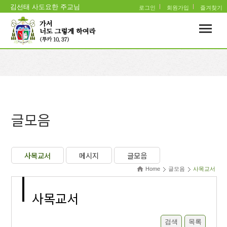
김선태 사도요한 주교님
로그인
회원가입
즐겨찾기
글모음
사목교서
메시지
글모음
Home
글모음
사목교서
사목교서
검색
목록