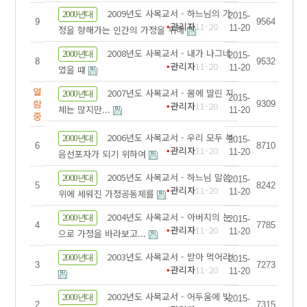
2009년도 사목교서 - 하느님의 가
2000년대
2015-
9
9564
관리자
11-20
11-20
정을 향해가는 인간의 가정을 위해
2008년도 사목교서 - 내가 나그네
2000년대
2015-
8
9532
관리자
11-20
11-20
였을 떄
열
2007년도 사목교서 - 몸에 딸린 지
2000년대
2015-
람
9309
관리자
11-20
체는 많지만...
11-20
중
2006년도 사목교서 - 우리 모두 복
2000년대
2015-
6
8710
관리자
11-20
11-20
음선포자가 되기 위하여
2005년도 사목교서 - 하느님 말씀
2000년대
2015-
5
8242
관리자
11-20
11-20
위에 세워진 가정공동체를
2004년도 사목교서 - 아버지의 눈
2000년대
2015-
4
7785
관리자
11-20
11-20
으로 가정을 바라보고...
2003년도 사목교서 - 받아 먹어라!
2000년대
2015-
3
7273
관리자
11-20
11-20
2002년도 사목교서 - 어두움에 빛
2000년대
2015-
2
7315