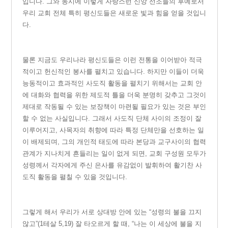
입니다. 그와 동시에 이렇게 자랑스런 신앙 선조들의 후예로서
우리 교회 전체 특히 평신도들은 새로운 빛과 힘을 얻을 것입니
다.
물
론
지금도 우리나라 평신도들은 이런 전통을 이어받아 적극
적이고 헌신적인 봉사를 펼치고 있습니다. 하지만 이들이 더욱
능동적이고 효과적인 사도직 활동을 펼치기 위해서는 교회 안
에 대화와 협력을 위한 제도적 틀을 더욱 분명히 갖추고 그것이
제대로 작동될 수 있는 보장책이 마련될 필요가 있는 것은 부인
할 수 없는 사실입니다. 그래서 사도직 단체 사이의 조정이 잘
이루어지고, 사목자의 취향에 따라 특정 단체만을 선호하는 일
이 배제되며, 그의 개인적 태도에 따라 본당과 교구사이의 협력
관계가 지나치게 흔들리는 일이 없게 되면, 교회 구성원 모두가
성령께서 각자에게 주신 은사를 유감없이 발휘하여 활기찬 사
도직 활동을 펼칠 수 있을 것입니다.
그
렇게 해서 우리가 서로 상대방 안에 있는 “성령의 불을 끄지
않고”(1테살 5,19) 잘 타오르게 할 때, “나는 이 세상에 불을 지