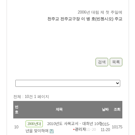
2006년 대림 제 첫 주일에
천주교 전주교구장 이 병 호(빈첸시오) 주교
검색
목록
전체 :
10
건 1 페이지
번
제목
날짜
조회
호
2010년도 사목교서 - 대희년 10주
2000년대
2015-
10
10175
관리자
11-20
11-20
년을 맞이하며