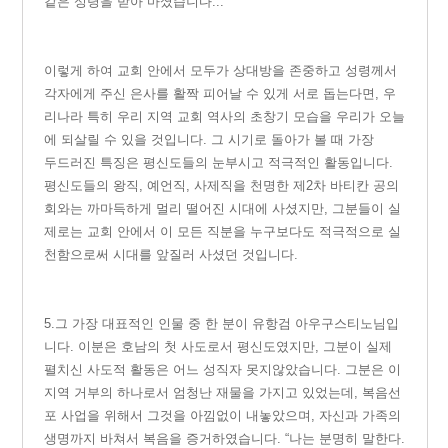
같은 성령을 받아 마셨습니다...”
이
렇게 하여
교회 안에서 모두가 상대방을 존중하고 성령께서
각자에게 주신 은사를 활짝 피어날 수 있게 서로 돕는다면, 우
리나라 특히 우리 지역 교회 역사의 초창기 모습을 우리가 오늘
에 되살릴 수 있을 것입니다.
그 시기로 돌아가 볼 때 가장
두드러진 특징은 평신도들의 눈부시고 적극적인 활동입니다.
평신도들의 왕직, 예언직, 사제직을 천명한 제2차 바티칸 공의
회와는 까마득하게 멀리 떨어진 시대에 사셨지만, 그분들이 실
제로는 교회 안에서 이 모든 직분을 누구보다도 적극적으로 실
천함으로써 시대를 앞질러 사셨던 것입니다.
5.
그
가장 대표적인 인물 중 한 분이 유항검 아우구스티노님입
니다. 이분은 호남의 첫 사도로서 평신도였지만, 그분이 실제
펼치신 사도적 활동은 어느 성직자 못지않았습니다. 그분은 이
지역 거부의 하나로서 엄청난 재물을 가지고 있었는데, 복음선
포 사업을 위해서 그것을 아낌없이 내놓았으며, 자신과 가족의
생명까지 바쳐서 복음을 증거하였습니다. “나는 분명히 말한다.