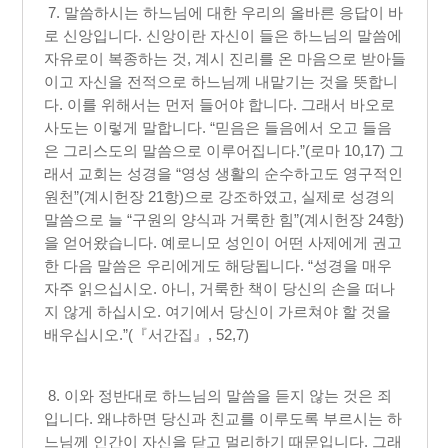
7. 말씀하시는 하느님에 대한 우리의 올바른 응답이 바
로 신앙입니다. 신앙이란 자신이 들은 하느님의 말씀에
자유로이 복종하는 것, 계시 진리를 온 마음으로 받아들
이고 자신을 전적으로 하느님께 내맡기는 것을 뜻합니
다. 이를 위해서는 먼저 들어야 합니다. 그래서 바오로
사도는 이렇게 말합니다. “믿음은 들음에서 오고 들음
은 그리스도의 말씀으로 이루어집니다.”(로마 10,17) 그
래서 교회는 성경을 “영성 생활의 순수하고도 영구적인
원천”(계시헌장 21항)으로 강조하였고, 실제로 성경의
말씀으로 늘 “구원의 양식과 거룩한 힘”(계시헌장 24항)
을 얻어왔습니다. 예로니모 성인이 어떤 사제에게 권고
한 다음 말씀은 우리에게도 해당됩니다. “성경을 매우
자주 읽으십시오. 아니, 거룩한 책이 당신의 손을 떠나
지 않게 하십시오. 여기에서 당신이 가르쳐야 할 것을
배우십시오.”(『서간집』, 52,7)
8. 이와 정반대로 하느님의 말씀을 듣지 않는 것은 죄
입니다. 왜냐하면 당신과 친교를 이루도록 부르시는 하
느님께 인간이 자신을 닫고 멀리하기 때문입니다. 그래