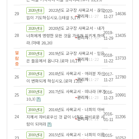
2022년도 교구장 사목교서 - 끊임
2020년대
2020-
29
14636
관리자
11-27
11-27
없이 기도하십시오.(1테살 5,17)
2020년도 교구장 사목교서 - 내가
2020년대
2019-
너희에게 명령한 모든 것을 가르쳐 지키게 하여
28
13435
관리자
11-29
11-29
라.(마태 28,20)
열
2019년도 교구장 사목교서 - 믿음
2010년대
2018-
람
13733
관리자
11-22
은 들음에서 옵니다.(로마 10,17)
11-22
중
2018년도 사목교서 - 여러분 자신
2010년대
2017-
26
12780
관리자
11-27
11-27
이 변화되게 하십시오.(로마 12,2)
2017년도 사목교서 - 떠나라 (루가
2010년대
2016-
25
10991
관리자
11-23
11-23
10,3)
2016년도 사목교서 - 너희의 아버
2010년대
2016-
지께서 자비로우신 것 같이 너희도 자비로운 사
24
11206
관리자
01-11
01-11
람이 되어라
2015년도 사목교서 - 너희의 이름
2010년대
2015-
23
10752