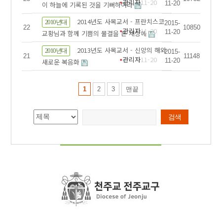
관리자
11-20
11-20
이 하늘에 기록된 것을 기뻐하여라
2014년도 사목교서 - 프란치스코
2010년대
2015-
22
10850
관리자
11-20
11-20
교황님과 함께 기쁨의 물결을 온 세상에
2013년도 사목교서 - 신앙의 해와
2010년대
2015-
21
11148
관리자
11-20
11-20
새로운 복음화
1
2
3
맨끝