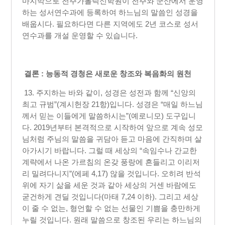
마지막으로 전주가톨릭신학원이 전주와 군산에서 운영
하는 성서연수과에 등록하여 하느님의 말씀인 성경을
배웁시다. 필요하다면 다른 지역에도 2년 코스로 성서
연수과를 개설 운영할 수 있습니다.​
결론 : 능동적 경청은 새로운 창조와 복음화의 원천
13. 주지하는 바와 같이, 성경은 성전과 함께 “신앙의
최고 규범”(계시헌장 21항)입니다. 성경은 “매일 하느님
께서 믿는 이들에게 말씀하시는”(예로니모) 도구입니
다. 2019년부터 본격적으로 시작하여 앞으로 계속 성모
님처럼 주님의 말씀을 귀담아 듣고 마음에 간직하며 살
아가시기 바랍니다. 그럴 때 세상의 “속임수나 간교한
계략에서 나온 가르침의 온갖 풍랑에 흔들리고 이리저
리 밀려다니지”(에페 4,17) 않을 것입니다. 오히려 반석
위에 자기 삶을 세운 것과 같아 세상의 거센 바람에도
굳건하게 견딜 것입니다(마태 7,24 이하). 그리고 세상
이 줄 수 없는, 형언할 수 없는 선물인 기쁨을 충만하게
누릴 것입니다. 원래 말씀으로 창조된 우리는 하느님의