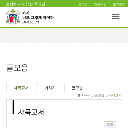
김선태 사도요한 주교님
로그인
회원가입
즐겨찾기
글모음
사목교서
메시지
글모음
Home
글모음
사목교서
사목교서
목록