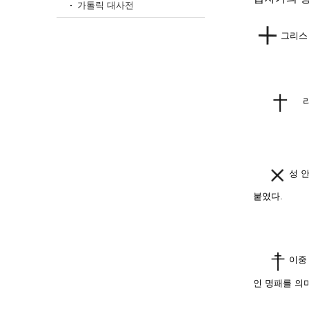
가톨릭 대사전
그리스
라틴
성 
붙였다.
이중
인 명패를 의