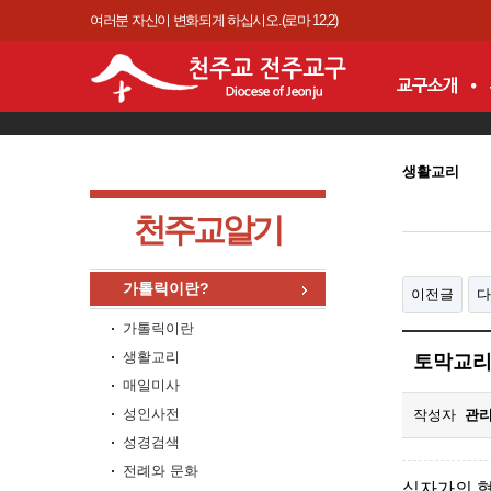
여러분 자신이 변화되게 하십시오.(로마 12,2)
생활교리
천주교알기
가톨릭이란?
이전글
다
가톨릭이란
생활교리
토막교리
매일미사
성인사전
작성자
관
성경검색
전례와 문화
십자가의 