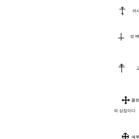
러시아
성 베
교황 
클로
의 상징이다.
예루