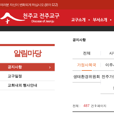
여러분 자신이 변화되게 하십시오.(로마 12,2)
공지사항
알림마당
전체
사
가정사목국
이주
공지사항
교구일정
생태환경위원회
전주가
교회내외 행사안내
487
전체 :
건 9 페이지